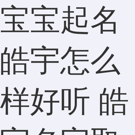
宝宝起名
皓宇怎么
样好听 皓