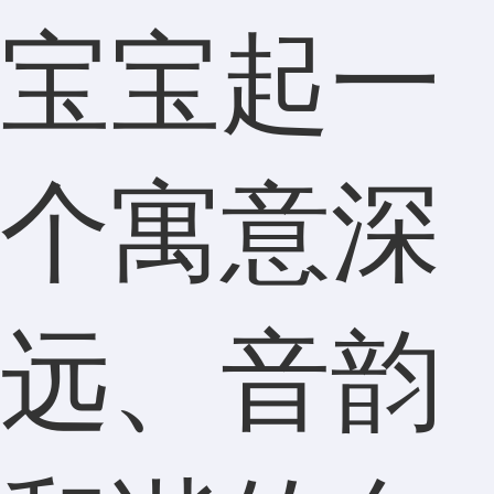
宝宝起一
个寓意深
远、音韵