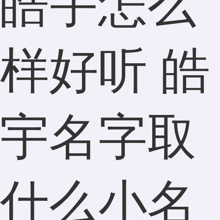
皓宇怎么
样好听 皓
宇名字取
什么小名