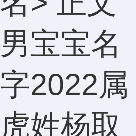
名
> 正文
男宝宝名
字2022属
虎姓杨取