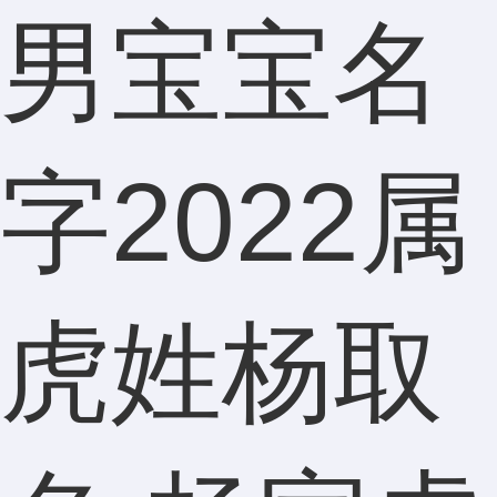
男宝宝名
字2022属
虎姓杨取