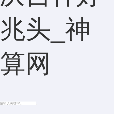
兆头_神
算网