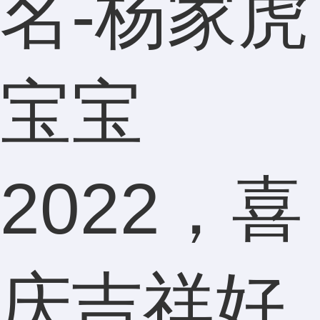
名-杨家虎
宝宝
2022，喜
庆吉祥好