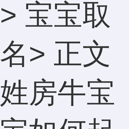
>
宝宝取
名
> 正文
姓房牛宝