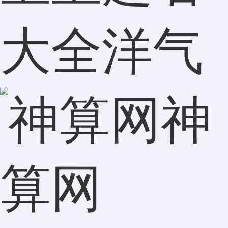
大全洋气
神
算网