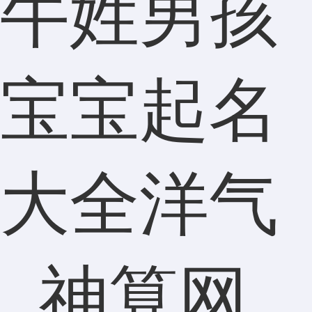
牛姓男孩
宝宝起名
大全洋气
_神算网