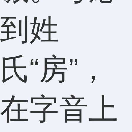
到姓
氏“房”，
在字音上