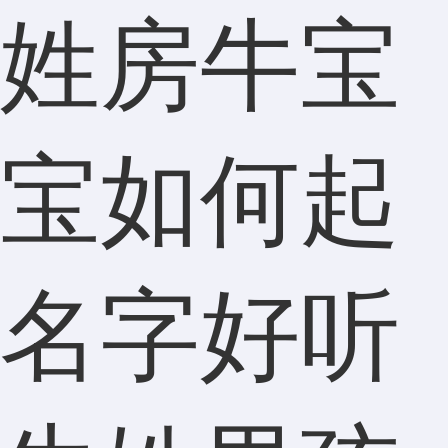
姓房牛宝
宝如何起
名字好听