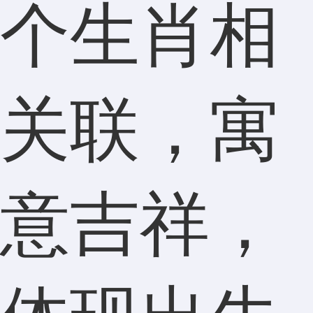
个生肖相
关联，寓
意吉祥，