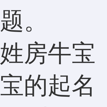
题。
姓房牛宝
宝的起名