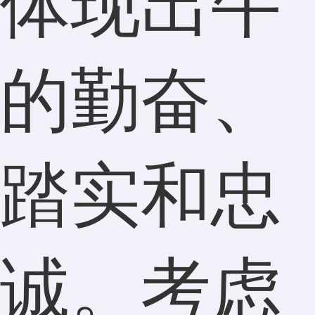
体现出牛
的勤奋、
踏实和忠
诚。考虑