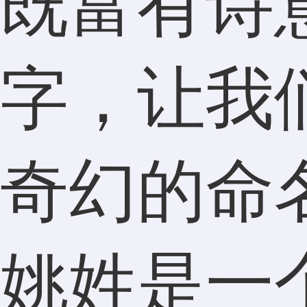
既富有诗
字，让我
奇幻的命
姚姓是一