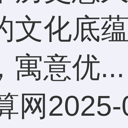
的文化底
寓意优...
算网
2025-