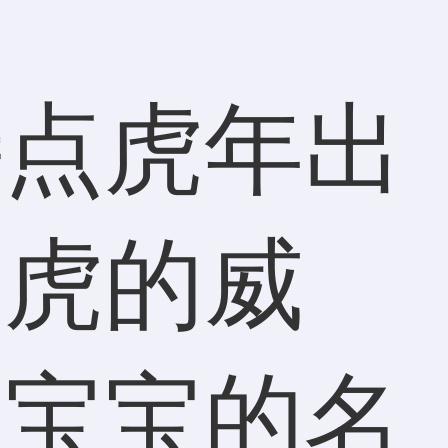
特点虎年出
有虎的威
女宝宝的名