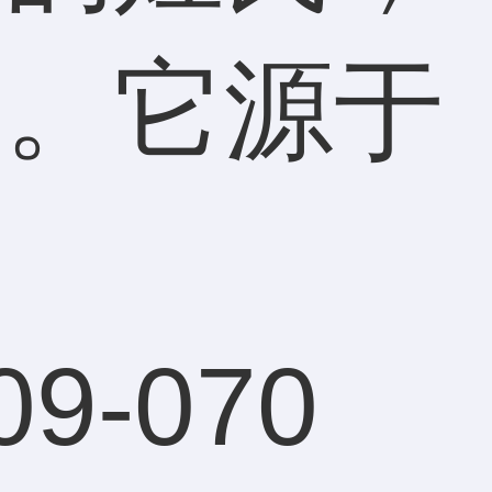
蕴。它源于
09-07
0