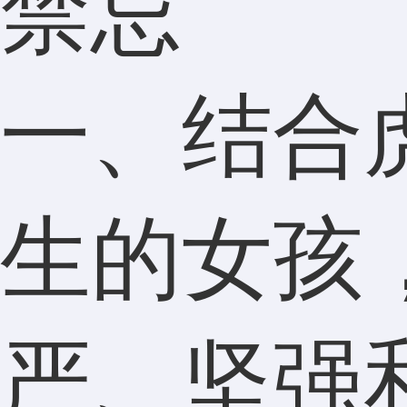
禁忌
一、结合
生的女孩
严、坚强