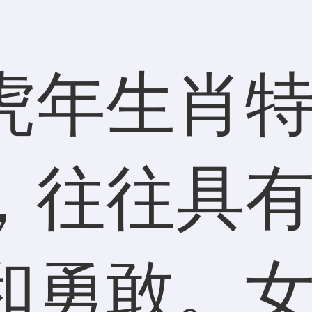
虎年生肖
，往往具
和勇敢。