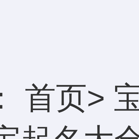
：
首页
>