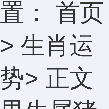
置：
首页
>
生肖运
势
> 正文