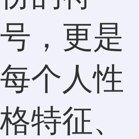
号，更是
每个人性
格特征、