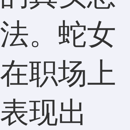
法。蛇女
在职场上
表现出