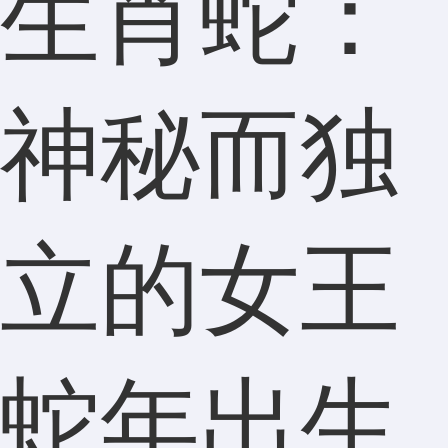
生肖蛇：
神秘而独
立的女王
蛇年出生