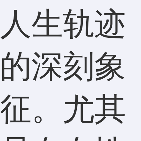
人生轨迹
的深刻象
征。尤其