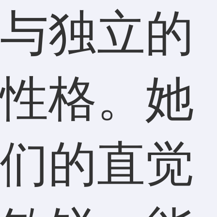
与独立的
性格。她
们的直觉