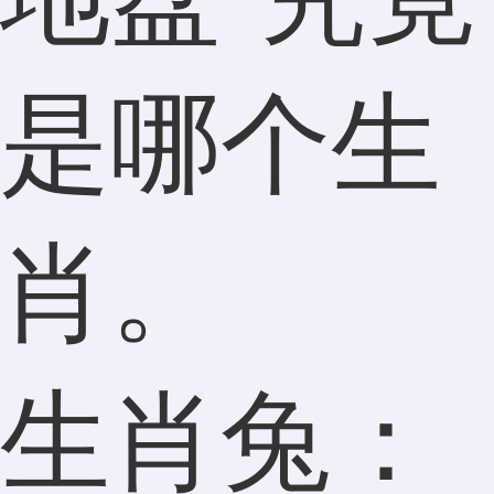
是哪个生
肖。
生肖兔：