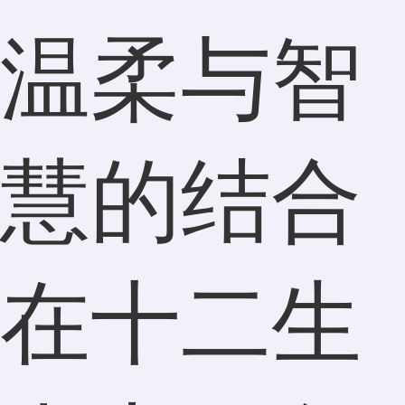
温柔与智
慧的结合
在十二生