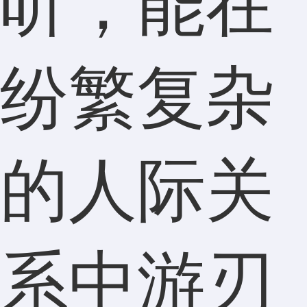
听，能在
纷繁复杂
的人际关
系中游刃