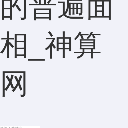
的普遍面
相_神算
网