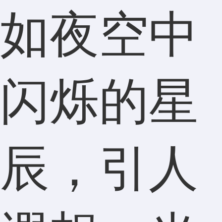
如夜空中
闪烁的星
辰，引人