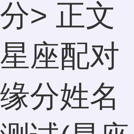
分
> 正文
星座配对
缘分姓名