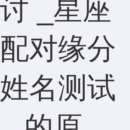
讨 _星座
配对缘分
姓名测试
_ 的原