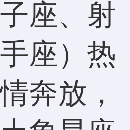
子座、射
手座）热
情奔放，