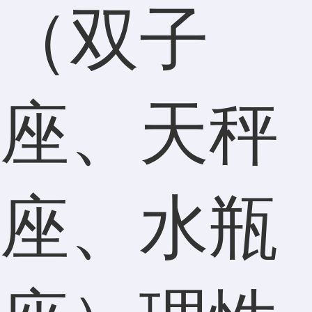
（双子
座、天秤
座、水瓶