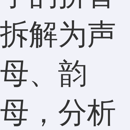
拆解为声
母、韵
母，分析