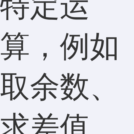
特定运
算，例如
取余数、
求差值