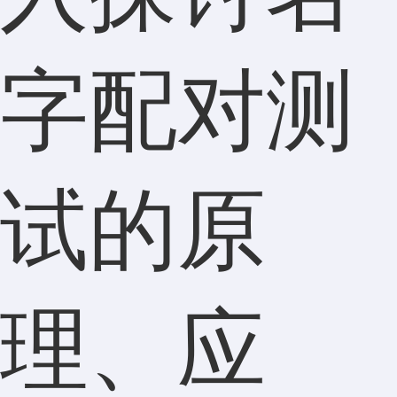
字配对测
试的原
理、应