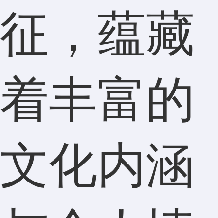
征，蕴藏
着丰富的
文化内涵