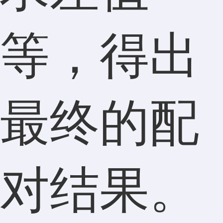
等，得出
最终的配
对结果。