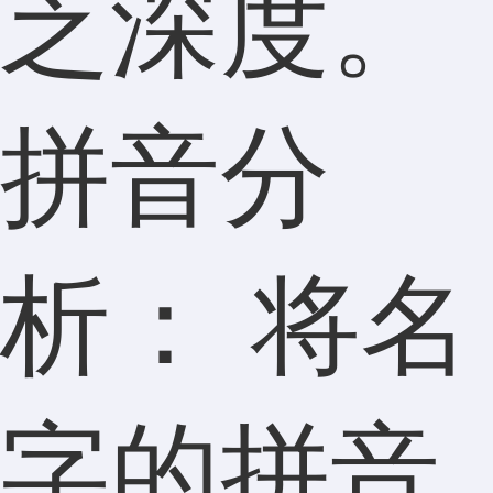
乏深度。
拼音分
析： 将名
字的拼音