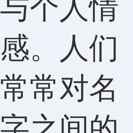
与个人情
感。人们
常常对名
字之间的