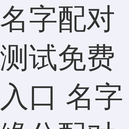
名字配对
测试免费
入口 名字