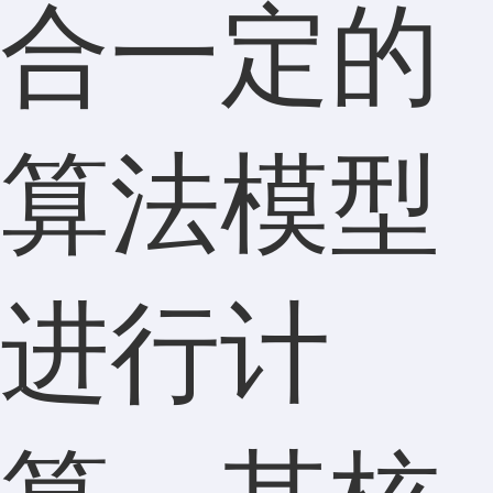
合一定的
算法模型
进行计