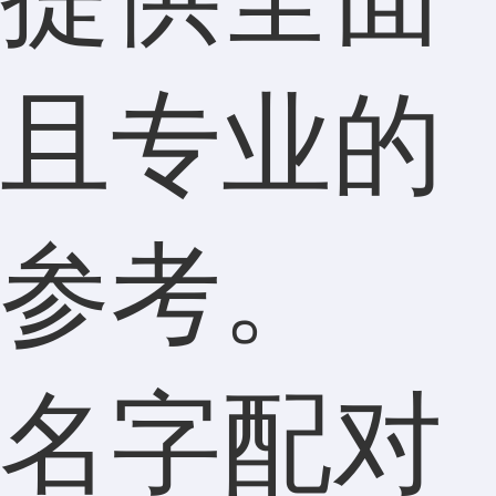
且专业的
参考。
名字配对