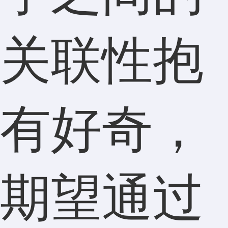
关联性抱
有好奇，
期望通过