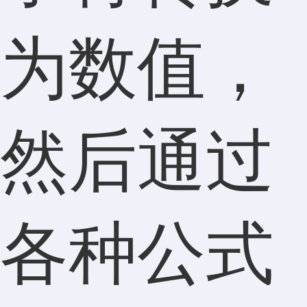
为数值，
然后通过
各种公式