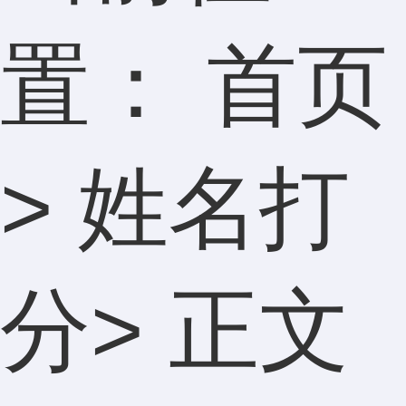
置：
首页
>
姓名打
分
> 正文