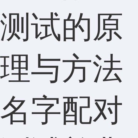
测试的原
理与方法
名字配对