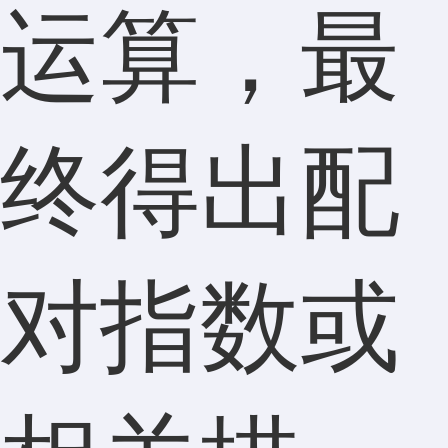
运算，最
终得出配
对指数或