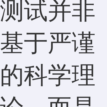
测试并非
基于严谨
的科学理