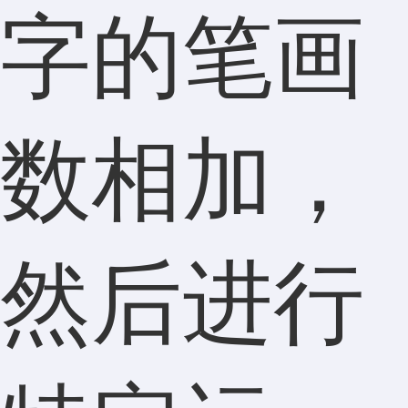
字的笔画
数相加，
然后进行