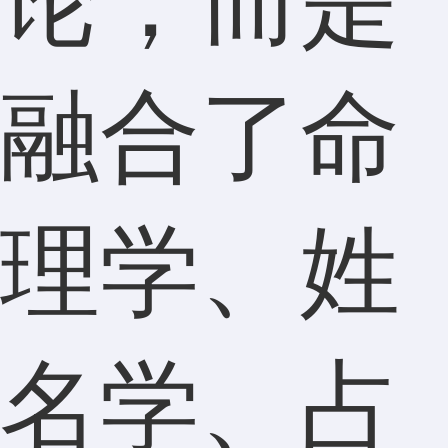
论，而是
融合了命
理学、姓
名学、占