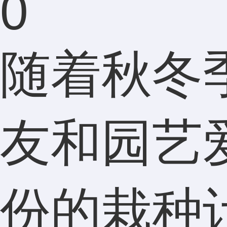
0
随着秋冬
友和园艺
份的栽种