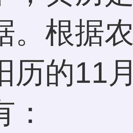
据。根据农
阳历的11
有：