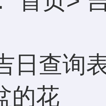
：
首页
>
吉日查询表
盆的花