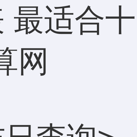
 最适合十
算网