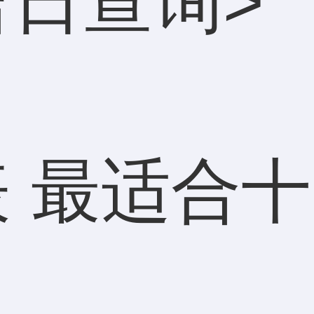
吉日查询
>
 最适合十