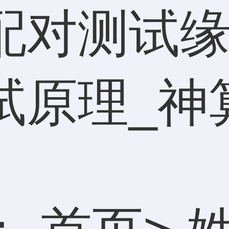
配对测试缘
试原理_神