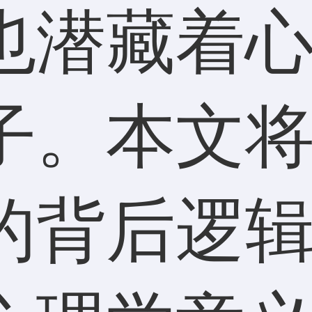
也潜藏着
子。本文
的背后逻