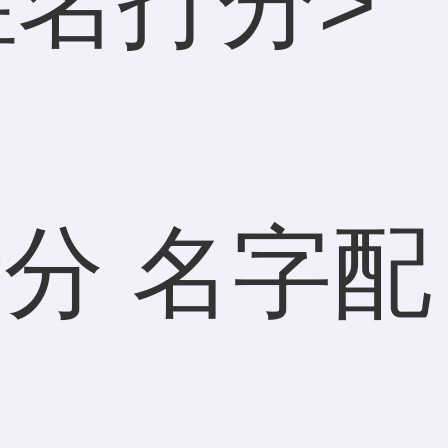
姓名打分
>
分 名字配