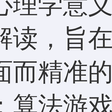
心理学意
解读，旨
面而精准
：算法游