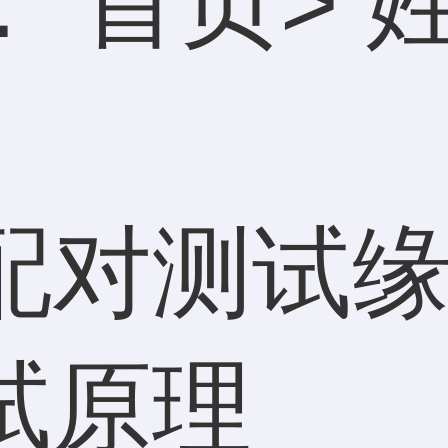
：
首页
>
配对测试缘
试原理