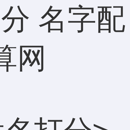
分 名字配
算网