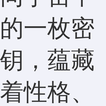
的一枚密
钥，蕴藏
着性格、