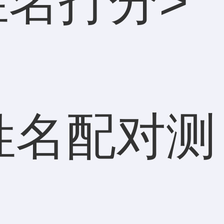
姓名打分
>
姓名配对测