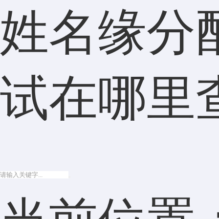
姓名缘分
试在哪里