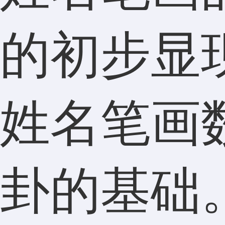
的初步显
姓名笔画
卦的基础