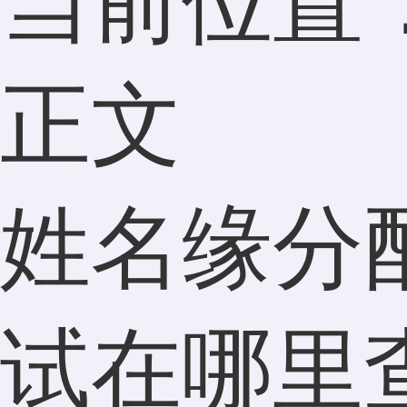
当前位置
正文
姓名缘分
试在哪里