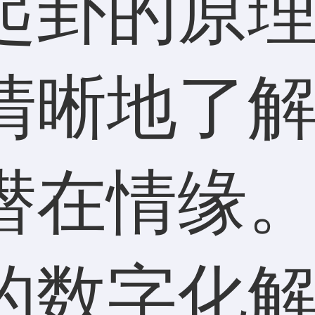
起卦的原
清晰地了
潜在情缘
的数字化