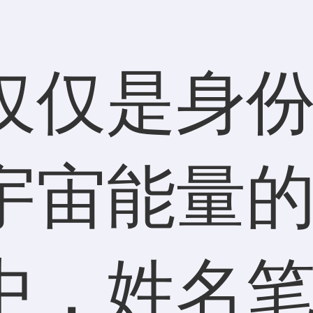
仅仅是身
宇宙能量
中，姓名