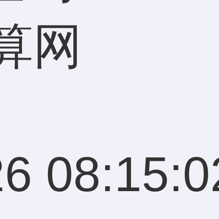
算网
6 08:15:0