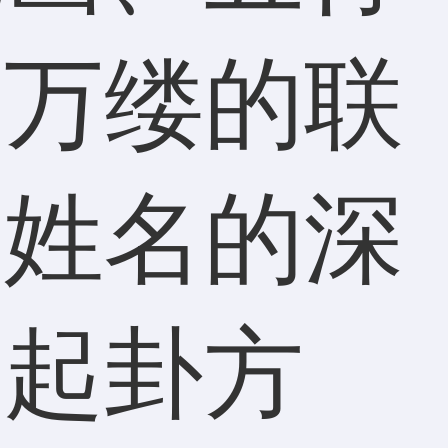
丝万缕的联
方姓名的深
的起卦方