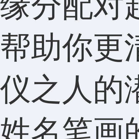
缘分配对
帮助你更
仪之人的
姓名笔画