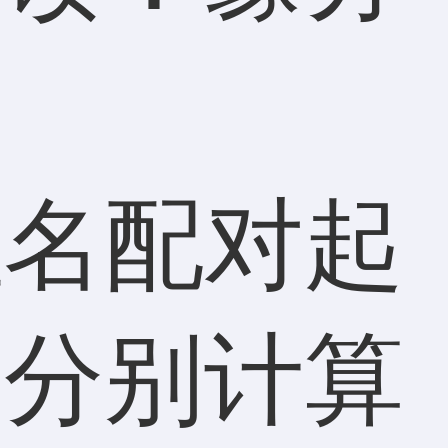
姓名配对起
要分别计算