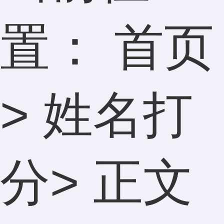
置：
首页
>
姓名打
分
> 正文