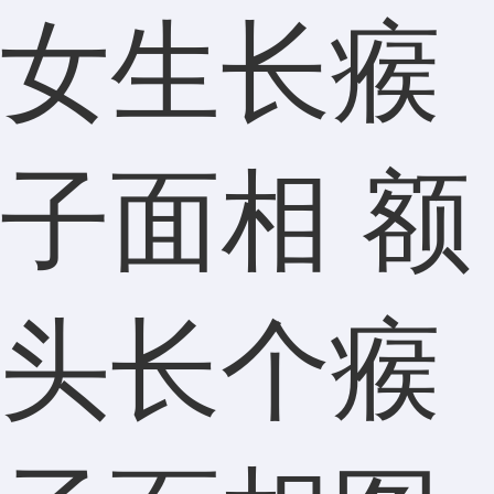
女生长瘊
子面相 额
头长个瘊