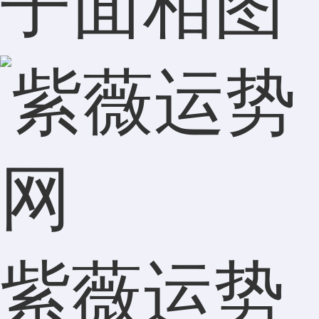
子面相图
紫薇运势