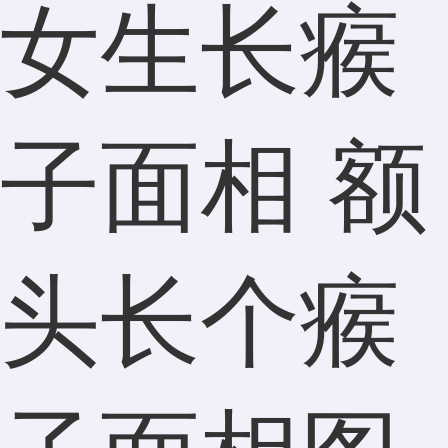
女生长瘊
子面相 额
头长个瘊