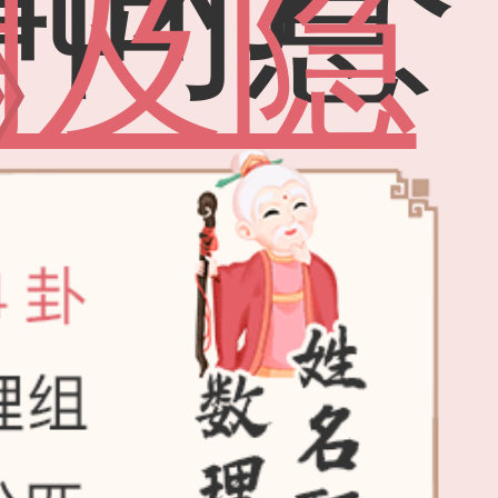
并同意
明及隐
》