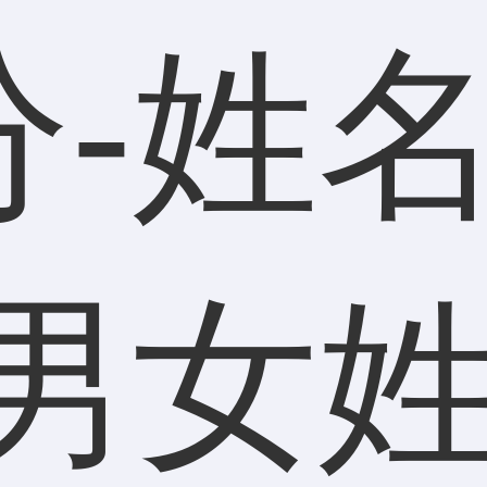
分-姓
-男女