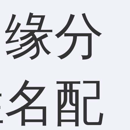
名缘分
姓名配