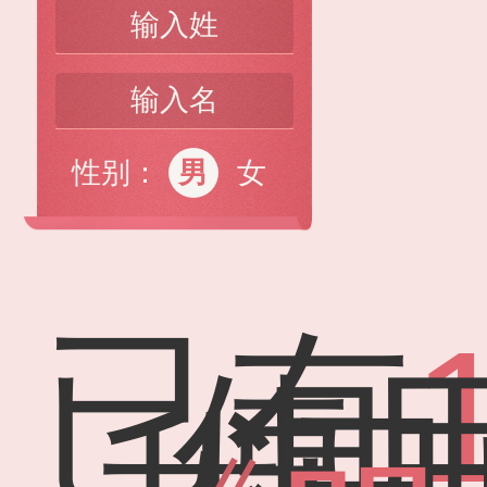
性别：
男
女
已有
使