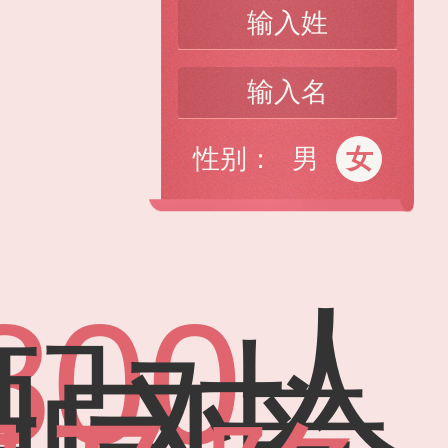
性别：
男
女
800
人
配对