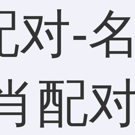
配对-
肖配对