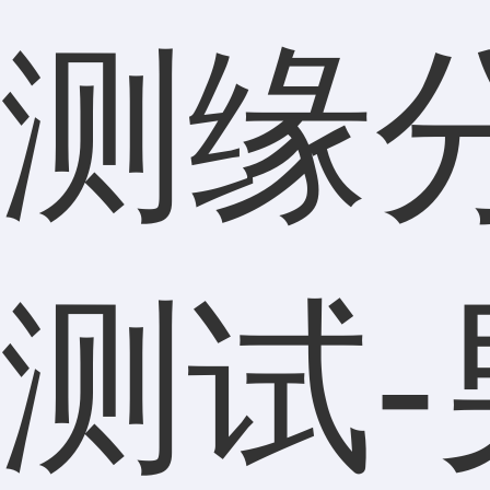
测缘
测试