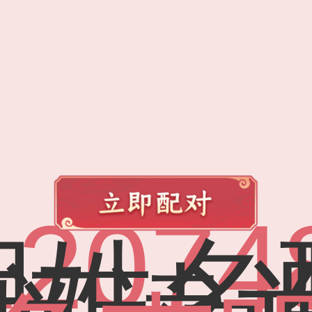
12074
用姓名