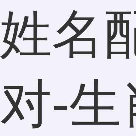
姓名
对-生