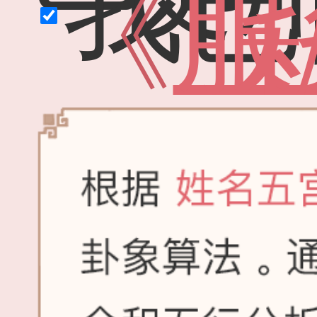
我已
《
服