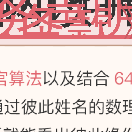
阅读
务声
私条款