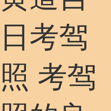
日考驾
照 考驾