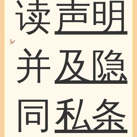
读
声明
并
及隐
同
私条