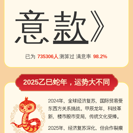
意
款
》
已为
735306人
测算过 满意率
98.2%
2025乙巳蛇年，运势大不同