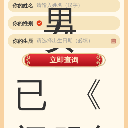
你的姓名
男
女
你的性别
你的生辰
立即查询
已
《