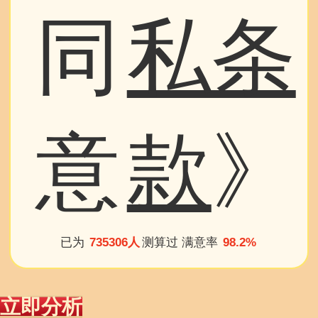
同
私条
意
款
》
已为
735306人
测算过 满意率
98.2%
立即分析