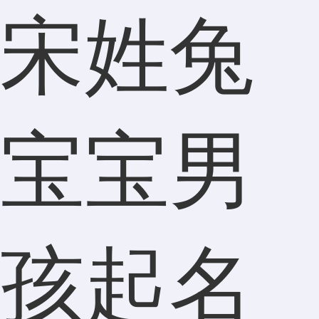
宋姓兔
宝宝男
孩起名