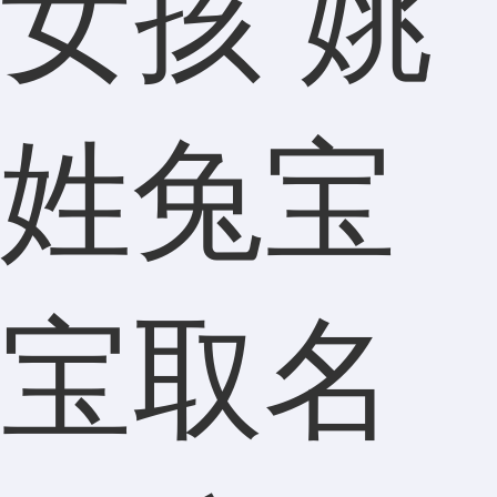
女孩 姚
姓兔宝
宝取名