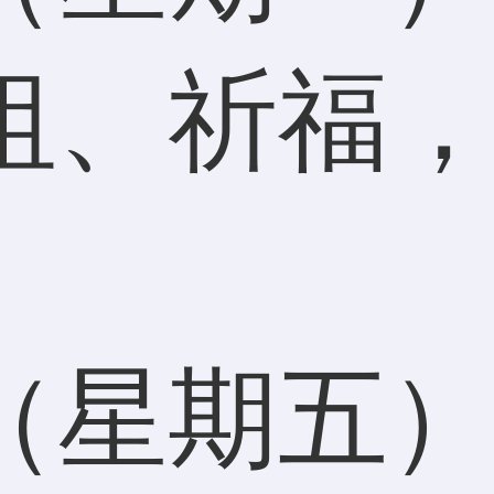
祖、祈福
（星期五