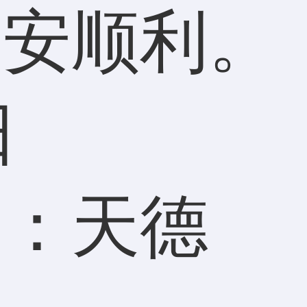
平安顺利。
日
）：天德