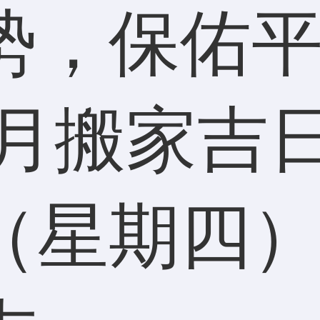
势，保佑
七月搬家吉
（星期四