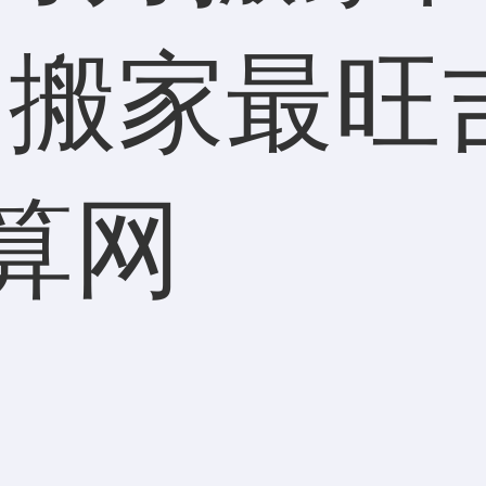
月搬家最旺
算网