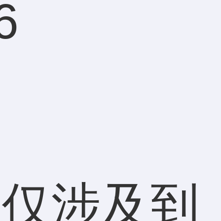
6
害
不仅涉及到