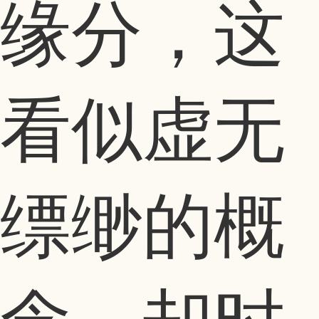
缘分，这
看似虚无
缥缈的概