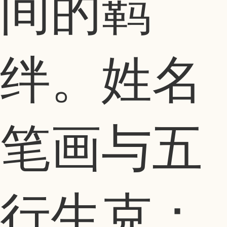
间的羁
绊。姓名
笔画与五
行生克：