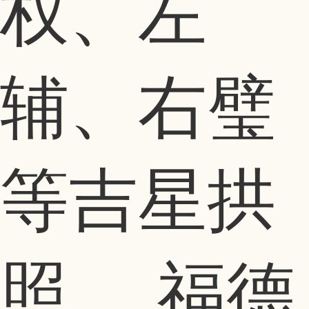
权、左
辅、右璧
等吉星拱
照。 福德