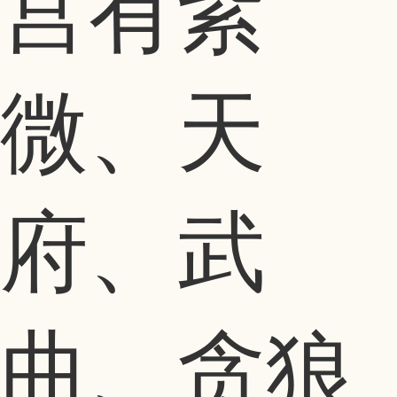
宫有紫
微、天
府、武
曲、贪狼