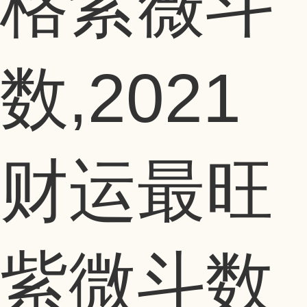
格紫薇斗
数,2021
财运最旺
紫微斗数