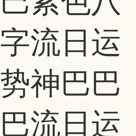
巴紫色八
字流日运
势神巴巴
巴流日运