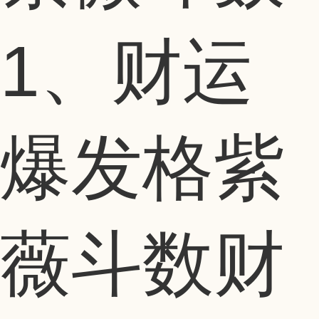
1、财运
爆发格紫
薇斗数财