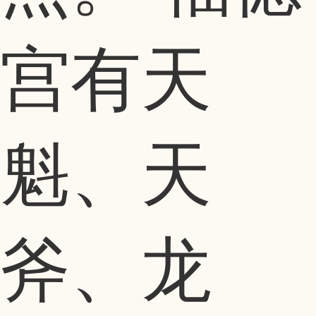
宫有天
魁、天
斧、龙