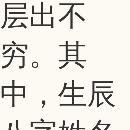
层出不
穷。其
中，生辰