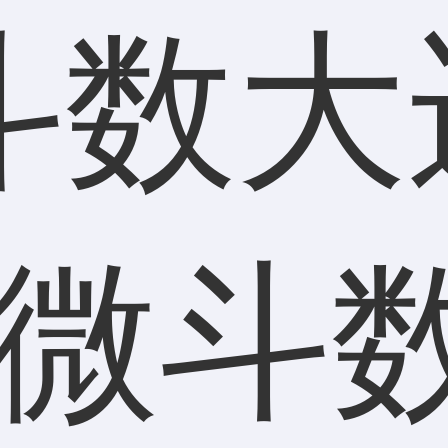
斗数大
紫微斗