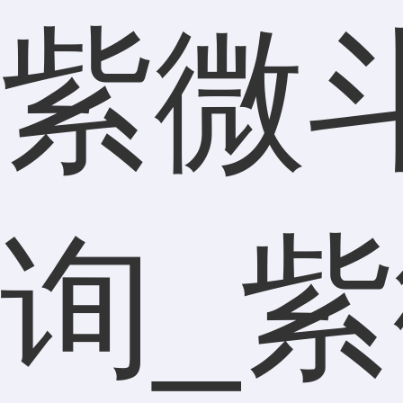
紫微
询_