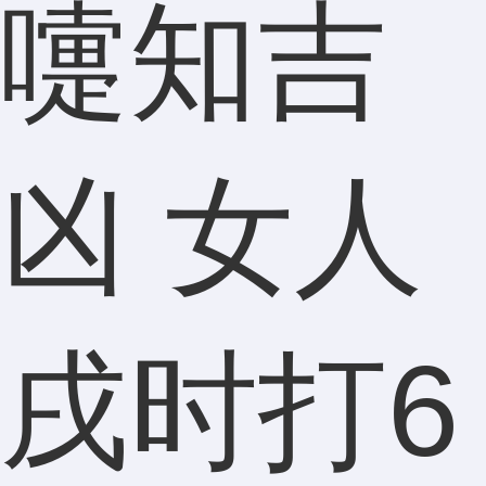
嚏知吉
凶 女人
戌时打6