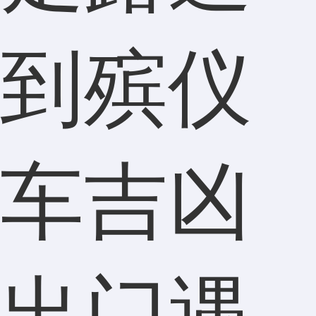
到殡仪
车吉凶
出门遇