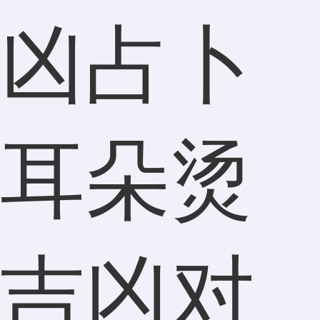
凶占卜
耳朵烫
吉凶对