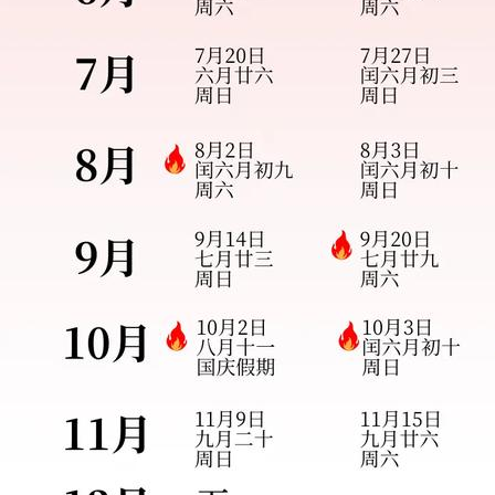
哎！
蔡女士
182****7