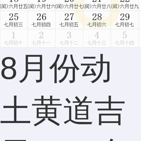
师有真
本事，
8月份动
感谢老
土黄道吉
师！