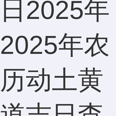
日2025年
罗女士
2025年农
183****7
历动土黄
本人觉
道吉日查