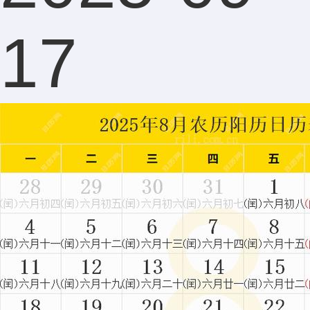
到尾分
17
析透
了，老