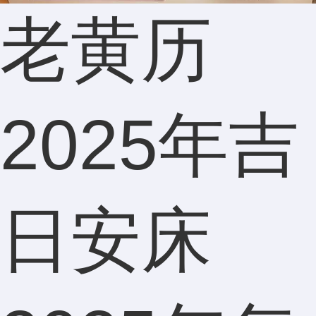
150****7
老黄历
超赞！
2025年吉
分析得
日安床
很好，