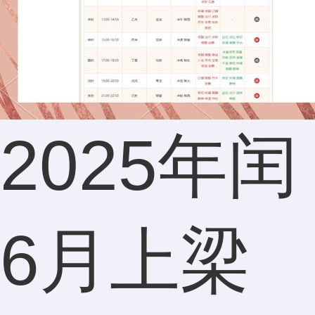
见过最
划算的
2025年闰
预测
6月上梁
了。