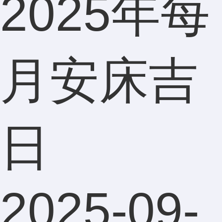
2025年每
把我的
月安床吉
手机号
日
码从头
2025-09-