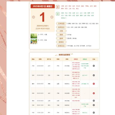
考性很
实用，
是目前