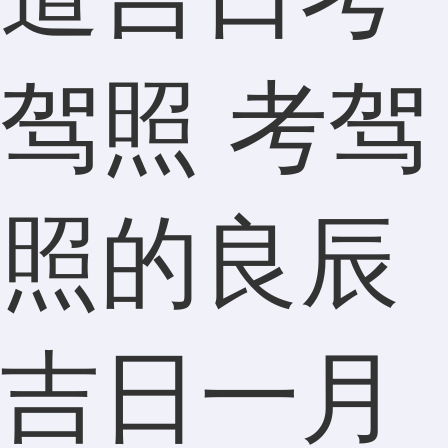
挺靠谱
驾照 考驾
的，一
照的良辰
直纠结
吉日一月